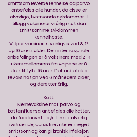
smittsom leverbetennelse og parvo
anbefales alle hunder, da disse er
alvorlige, livstruende sykdommer. I
tillegg vaksinerer vi årlig mot den
smittsomme sykdommen
kennelhoste.
Valper vaksineres vanligvis ved 8, 12
og 16 ukers alder. Den internasjonale
anbefalingen er å vaksinere med 2-4
ukers mellomrom fra valpene er 8
uker til fylte 16 uker. Det anbefales
revaksinasjon ved 6 måneders alder,
og deretter årlig.
Katt:
Kjernevaksine mot parvo og
katteinfluensa anbefales alle katter,
da førstnevnte sykdom er alvorlig
livstruende, og sistnevnte er meget
smittsom og kan gi kronisk infeksjon.