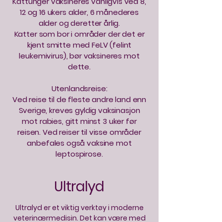
Kattunger vaksineres vanligvis ved 8,
12 og 16 ukers alder, 6 månederes
alder og deretter årlig.
Katter som bor i områder der det er
kjent smitte med FeLV (felint
leukemivirus), bør vaksineres mot
dette.
Utenlandsreise:
Ved reise til de fleste andre land enn
Sverige, kreves gyldig vaksinasjon
mot rabies, gitt minst 3 uker før
reisen. Ved reiser til visse områder
anbefales også vaksine mot
leptospirose.
Ultralyd
Ultralyd er et viktig verktøy i moderne
veterinærmedisin. Det kan være med